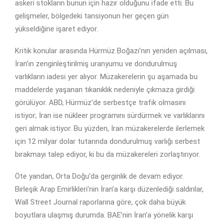
askeri stokların bunun için hazır olduğunu ifade etti. Bu
gelişmeler, bölgedeki tansiyonun her geçen gün
yükseldiğine işaret ediyor.
Kritik konular arasında Hürmüz Boğazı’nın yeniden açılması,
İran’ın zenginleştirilmiş uranyumu ve dondurulmuş
varlıkların iadesi yer alıyor. Müzakerelerin şu aşamada bu
maddelerde yaşanan tıkanıklık nedeniyle çıkmaza girdiği
görülüyor. ABD, Hürmüz’de serbestçe trafik olmasını
istiyor; İran ise nükleer programını sürdürmek ve varlıklarını
geri almak istiyor. Bu yüzden, İran müzakerelerde ilerlemek
için 12 milyar dolar tutarında dondurulmuş varlığı serbest
bırakmayı talep ediyor, ki bu da müzakereleri zorlaştırıyor.
Öte yandan, Orta Doğu’da gerginlik de devam ediyor.
Birleşik Arap Emirlikleri’nin İran’a karşı düzenlediği saldırılar,
Wall Street Journal raporlarına göre, çok daha büyük
boyutlara ulaşmış durumda. BAE’nin İran’a yönelik karşı