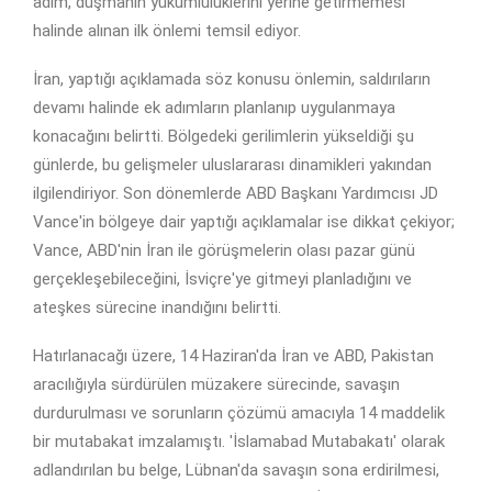
adım, düşmanın yükümlülüklerini yerine getirmemesi
halinde alınan ilk önlemi temsil ediyor.
İran, yaptığı açıklamada söz konusu önlemin, saldırıların
devamı halinde ek adımların planlanıp uygulanmaya
konacağını belirtti. Bölgedeki gerilimlerin yükseldiği şu
günlerde, bu gelişmeler uluslararası dinamikleri yakından
ilgilendiriyor. Son dönemlerde ABD Başkanı Yardımcısı JD
Vance'in bölgeye dair yaptığı açıklamalar ise dikkat çekiyor;
Vance, ABD'nin İran ile görüşmelerin olası pazar günü
gerçekleşebileceğini, İsviçre'ye gitmeyi planladığını ve
ateşkes sürecine inandığını belirtti.
Hatırlanacağı üzere, 14 Haziran'da İran ve ABD, Pakistan
aracılığıyla sürdürülen müzakere sürecinde, savaşın
durdurulması ve sorunların çözümü amacıyla 14 maddelik
bir mutabakat imzalamıştı. 'İslamabad Mutabakatı' olarak
adlandırılan bu belge, Lübnan'da savaşın sona erdirilmesi,