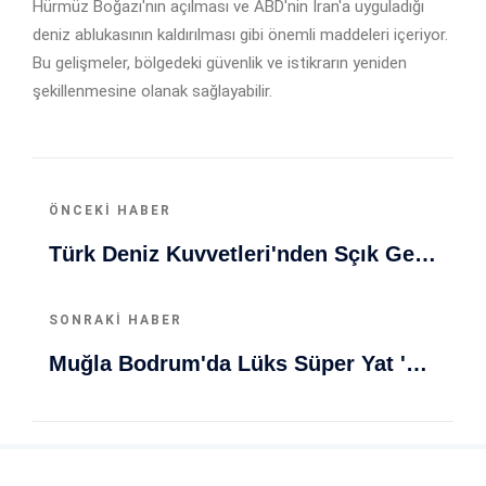
Hürmüz Boğazı'nın açılması ve ABD'nin İran'a uyguladığı
deniz ablukasının kaldırılması gibi önemli maddeleri içeriyor.
Bu gelişmeler, bölgedeki güvenlik ve istikrarın yeniden
şekillenmesine olanak sağlayabilir.
ÖNCEKI HABER
Türk Deniz Kuvvetleri'nden Sçık Gelişme: Savaş Gemisi İhracatıyla Dünya Sahnesinde Güçlü Adımlar
SONRAKI HABER
Muğla Bodrum'da Lüks Süper Yat 'Golden Odyssey' Demirledi