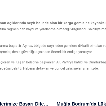
n açıklarında seyir halinde olan bir kargo gemisine kaynaksız
ına rağmen can kaybı ve yaralanma olmadığı vurgulandı. Saldırıya ma
.
uşturma başlattı. Ayrıca, bölgede seyir eden gemilere dikkatli olmaları v
işmeler, deniz güvenliği açısından önemli bir endişe yaratıyor.
çiören ve Keşan belediye başkanları AK Parti'ye katıldı ve Cumhurbaş
ğini belirtti. Haberin detayları ve güncel gelişmeler sitemizde.
Cumhurbaşkanı Erdoğan'dan Polislerimize Başarı Dileği Ve 15 Temmuz Vurgusu