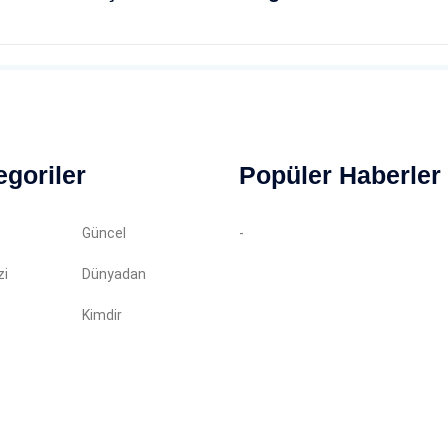
egoriler
Popüler Haberler
Güncel
-
zi
Dünyadan
Kimdir
in almadan kopyalanamaz. Tüm haklarımız saklıdır.