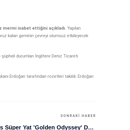
 mermi isabet ettiğini açıkladı.
Yapılan
ruz kalan geminin çevreyi olumsuz etkileyecek
e şüpheli durumları İngiltere Deniz Ticareti
kanı Erdoğan tarafından rozetleri takıldı. Erdoğan
SONRAKI HABER
Muğla Bodrum'da Lüks Süper Yat 'Golden Odyssey' Demirledi