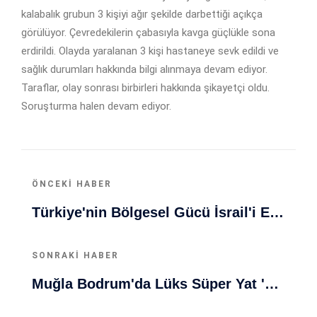
kalabalık grubun 3 kişiyi ağır şekilde darbettiği açıkça
görülüyor. Çevredekilerin çabasıyla kavga güçlükle sona
erdirildi. Olayda yaralanan 3 kişi hastaneye sevk edildi ve
sağlık durumları hakkında bilgi alınmaya devam ediyor.
Taraflar, olay sonrası birbirleri hakkında şikayetçi oldu.
Soruşturma halen devam ediyor.
ÖNCEKI HABER
Türkiye'nin Bölgesel Gücü İsrail'i Endişelendiriyor: Stratejik Tehdit Artıyor
SONRAKI HABER
Muğla Bodrum'da Lüks Süper Yat 'Golden Odyssey' Demirledi