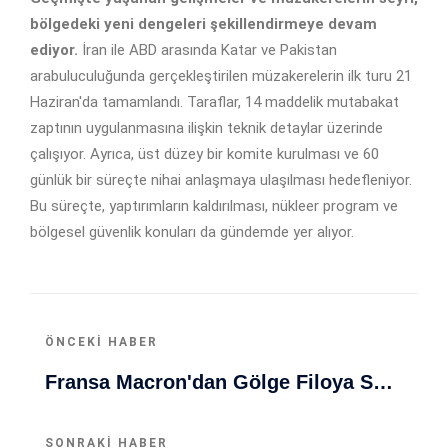
bölgedeki yeni dengeleri şekillendirmeye devam
ediyor.
İran ile ABD arasında Katar ve Pakistan
arabuluculuğunda gerçekleştirilen müzakerelerin ilk turu 21
Haziran'da tamamlandı. Taraflar, 14 maddelik mutabakat
zaptının uygulanmasına ilişkin teknik detaylar üzerinde
çalışıyor. Ayrıca, üst düzey bir komite kurulması ve 60
günlük bir süreçte nihai anlaşmaya ulaşılması hedefleniyor.
Bu süreçte, yaptırımların kaldırılması, nükleer program ve
bölgesel güvenlik konuları da gündemde yer alıyor.
ÖNCEKI HABER
Fransa Macron'dan Gölge Filoya Sert Müdahale: Rusya'nın Savaş Finansmanı Engelleniyor
SONRAKI HABER