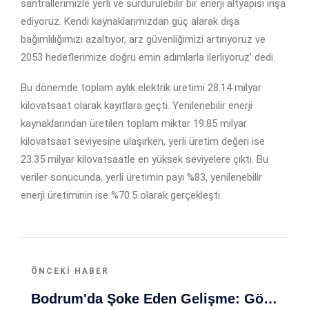
santrallerimizle yerli ve sürdürülebilir bir enerji altyapısı inşa
ediyoruz. Kendi kaynaklarımızdan güç alarak dışa
bağımlılığımızı azaltıyor, arz güvenliğimizi artırıyoruz ve
2053 hedeflerimize doğru emin adımlarla ilerliyoruz’ dedi.
Bu dönemde toplam aylık elektrik üretimi 28.14 milyar
kilovatsaat olarak kayıtlara geçti. Yenilenebilir enerji
kaynaklarından üretilen toplam miktar 19.85 milyar
kilovatsaat seviyesine ulaşırken, yerli üretim değeri ise
23.35 milyar kilovatsaatle en yüksek seviyelere çıktı. Bu
veriler sonucunda, yerli üretimin payı %83, yenilenebilir
enerji üretiminin ise %70.5 olarak gerçekleşti.
ÖNCEKI HABER
Bodrum'da Şoke Eden Gelişme: Gözaltına Alınan 5 Şüpheli Soruşturma Kapsamında Adliyeye Sevk Ediliyor