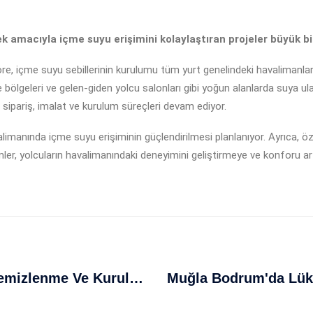
 amacıyla içme suyu erişimini kolaylaştıran projeler büyük bir h
göre, içme suyu sebillerinin kurulumu tüm yurt genelindeki havalimanla
me bölgeleri ve gelen-giden yolcu salonları gibi yoğun alanlarda suya 
sipariş, imalat ve kurulum süreçleri devam ediyor.
limanında içme suyu erişiminin güçlendirilmesi planlanıyor. Ayrıca, ö
işimler, yolcuların havalimanındaki deneyimini geliştirmeye ve konforu 
Kemal Kılıçdaroğlu'ndan CHP'de Temizlenme Ve Kurultay Çağrısı: Güçlü Türkiye İçin Hesap Zamanı