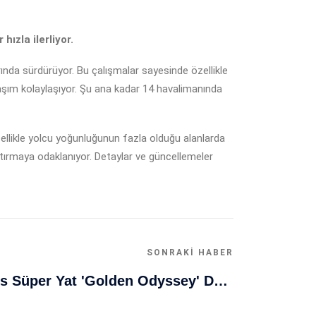
ızla ilerliyor.
rında sürdürüyor. Bu çalışmalar sayesinde özellikle
ulaşım kolaylaşıyor. Şu ana kadar 14 havalimanında
zellikle yolcu yoğunluğunun fazla olduğu alanlarda
artırmaya odaklanıyor. Detaylar ve güncellemeler
SONRAKI HABER
Muğla Bodrum'da Lüks Süper Yat 'Golden Odyssey' Demirledi