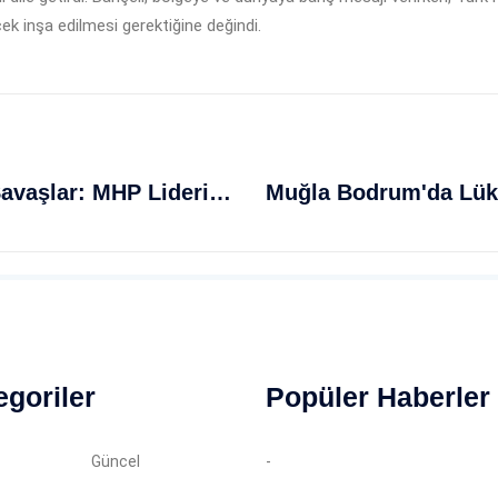
cek inşa edilmesi gerektiğine değindi.
Türk Milletinin Gücü Ve Bölgesel Savaşlar: MHP Lideri Bahçeli'den Eski Ve Yeni Gerçekler
egoriler
Popüler Haberler
Güncel
-