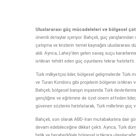
Uluslararası güç mücadeleleri ve bölgesel çatış
önemli detaylar içeriyor. Bahçeli, güç yarışlarınd
çatışma ve krizlerin temel kaynağını uluslararası düze
aldı. Ayrıca, Lahey'den gelen savaş suçu kararlarını
istikrarı tehdit eden güç oyunlarını tekrar hatırlattı.
Türk milliyetçisi lider, bölgesel gelişmelerde Türk 
ve Turan Koridoru gibi projelerin bölgenin istikrarı
Bahçeli, bölgesel barışın inşasında Türk devletlerin
gençliğine ve eğitimine de özel önem atfeden lider, y
güvenen sözlerini hatırlatarak, Türk milletinin güç v
Bahçeli, son olarak ABD-İran mutabakatına dair gör
devam edebileceğine dikkat çekti. Ayrıca, Türk dün
birlik ve beraberliğiyle bölgesel istikrara ulaşılacağ