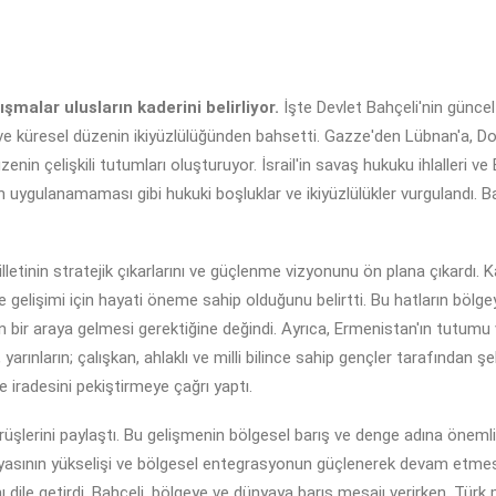
malar ulusların kaderini belirliyor.
İşte Devlet Bahçeli'nin güncel
an ve küresel düzenin ikiyüzlülüğünden bahsetti. Gazze'den Lübnan'a, 
nin çelişkili tutumları oluşturuyor. İsrail'in savaş hukuku ihlalleri ve 
n uygulanamaması gibi hukuki boşluklar ve ikiyüzlülükler vurgulandı. B
milletinin stratejik çıkarlarını ve güçlenme vizyonunu ön plana çıkardı
 ve gelişimi için hayati öneme sahip olduğunu belirtti. Bu hatların bölg
in bir araya gelmesi gerektiğine değindi. Ayrıca, Ermenistan'ın tutumu v
arınların; çalışkan, ahlaklı ve milli bilince sahip gençler tarafından ş
e iradesini pekiştirmeye çağrı yaptı.
üşlerini paylaştı. Bu gelişmenin bölgesel barış ve denge adına önemli
yasının yükselişi ve bölgesel entegrasyonun güçlenerek devam etmesi 
ını dile getirdi. Bahçeli, bölgeye ve dünyaya barış mesajı verirken, Türk 