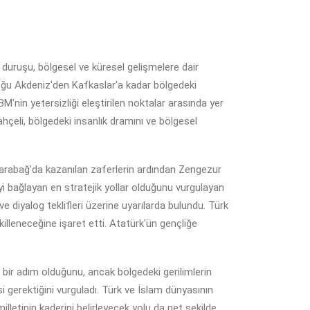
 duruşu, bölgesel ve küresel gelişmelere dair
Doğu Akdeniz'den Kafkaslar'a kadar bölgedeki
BM'nin yetersizliği eleştirilen noktalar arasında yer
ahçeli, bölgedeki insanlık dramını ve bölgesel
. Karabağ'da kazanılan zaferlerin ardından Zengezur
eyi bağlayan en stratejik yollar olduğunu vurgulayan
e diyalog teklifleri üzerine uyarılarda bulundu. Türk
ekilleneceğine işaret etti. Atatürk'ün gençliğe
 bir adım olduğunu, ancak bölgedeki gerilimlerin
gerektiğini vurguladı. Türk ve İslam dünyasının
milletinin kaderini belirleyecek yolu da net şekilde