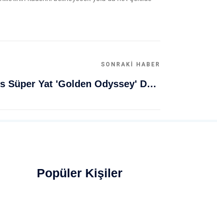
SONRAKI HABER
Muğla Bodrum'da Lüks Süper Yat 'Golden Odyssey' Demirledi
Popüler Kişiler