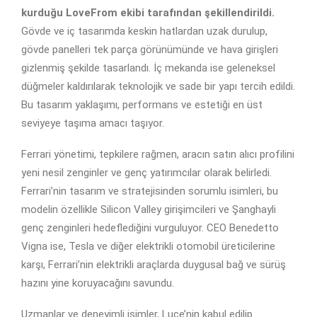
kurduğu LoveFrom ekibi tarafından şekillendirildi.
Gövde ve iç tasarımda keskin hatlardan uzak durulup,
gövde panelleri tek parça görünümünde ve hava girişleri
gizlenmiş şekilde tasarlandı. İç mekanda ise geleneksel
düğmeler kaldırılarak teknolojik ve sade bir yapı tercih edildi.
Bu tasarım yaklaşımı, performans ve estetiği en üst
seviyeye taşıma amacı taşıyor.
Ferrari yönetimi, tepkilere rağmen, aracın satın alıcı profilini
yeni nesil zenginler ve genç yatırımcılar olarak belirledi.
Ferrari’nin tasarım ve stratejisinden sorumlu isimleri, bu
modelin özellikle Silicon Valley girişimcileri ve Şanghayli
genç zenginleri hedeflediğini vurguluyor. CEO Benedetto
Vigna ise, Tesla ve diğer elektrikli otomobil üreticilerine
karşı, Ferrari’nin elektrikli araçlarda duygusal bağ ve sürüş
hazını yine koruyacağını savundu.
Uzmanlar ve deneyimli isimler, Luce’nin kabul edilip