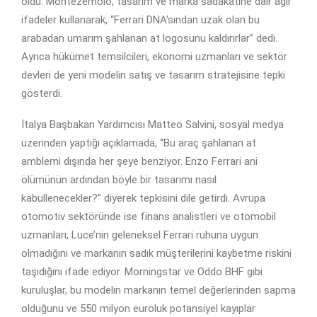
oldu. Montezemolo, tasarım ve marka sadakatine dair ağır
ifadeler kullanarak, “Ferrari DNA’sından uzak olan bu
arabadan umarım şahlanan at logosunu kaldırırlar” dedi.
Ayrıca hükümet temsilcileri, ekonomi uzmanları ve sektör
devleri de yeni modelin satış ve tasarım stratejisine tepki
gösterdi.
İtalya Başbakan Yardımcısı Matteo Salvini, sosyal medya
üzerinden yaptığı açıklamada, “Bu araç şahlanan at
amblemi dışında her şeye benziyor. Enzo Ferrari ani
ölümünün ardından böyle bir tasarımı nasıl
kabullenecekler?” diyerek tepkisini dile getirdi. Avrupa
otomotiv sektöründe ise finans analistleri ve otomobil
uzmanları, Luce’nin geleneksel Ferrari ruhuna uygun
olmadığını ve markanın sadık müşterilerini kaybetme riskini
taşıdığını ifade ediyor. Morningstar ve Oddo BHF gibi
kuruluşlar, bu modelin markanın temel değerlerinden sapma
olduğunu ve 550 milyon euroluk potansiyel kayıplar