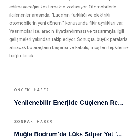
edilmeyeceğini kestirmekte zorlanıyor. Otomobillerle
ilgilenenler arasında, “Luce’nin farklılığı ve elektrikli
otomobillerin yeni dönemi” konusunda fikir ayrılıkları var.
Yatırımcılar ise, aracın fiyatlandırması ve tasarımıyla ilgili
gelişmeleri yakından takip ediyor. Sonuçta, büyük paralarla
alınacak bu araçların başarısı ve kabulü, müşteri tepkilerine
bağlı olacak.
ÖNCEKI HABER
Yenilenebilir Enerjide Güçlenen Reges Elektrik, Topaz RES Projesiyle Büyüyor
SONRAKI HABER
Muğla Bodrum'da Lüks Süper Yat 'Golden Odyssey' Demirledi