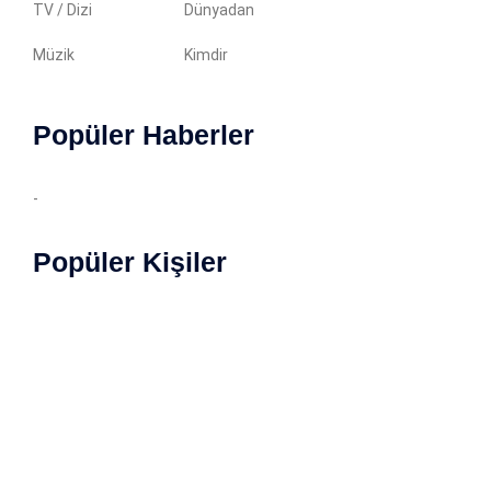
TV / Dizi
Dünyadan
Müzik
Kimdir
Popüler Haberler
-
Popüler Kişiler
Copyright © 2022 Magazin Özet. İçerikler yazılı izin
almadan kopyalanamaz. Tüm haklarımız saklıdır.