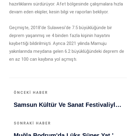
hazırlıklarını sürdürüyor. Afet bölgesinde çalışmalara hızla
devam eden ekipler, kesin bilgi ve raporları bekliyor.
Geçmişte, 2018'de Sulawesi'de 7.5 büyüklüğünde bir
deprem yaşanmış ve 4 binden fazla kişinin hayatını
kaybettiği bildirilmişti. Ayrıca 2021 yılında Mamuju
yakınlarında meydana gelen 6.2 büyüklüğündeki deprem de
en az 100 can kaybına yol açmıştı.
ÖNCEKI HABER
Samsun Kültür Ve Sanat Festivaliyle Karadeniz'in Renkli Kimliği Tanıtılıyor
SONRAKI HABER
Muğla Bodrum'da Lüks Süper Yat 'Golden Odyssey' Demirledi