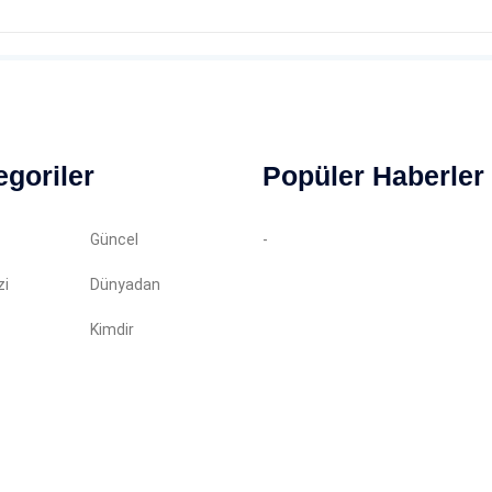
egoriler
Popüler Haberler
Güncel
-
zi
Dünyadan
Kimdir
in almadan kopyalanamaz. Tüm haklarımız saklıdır.