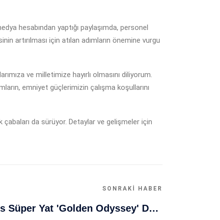
edya hesabından yaptığı paylaşımda, personel
sinin artırılması için atılan adımların önemine vurgu
rımıza ve milletimize hayırlı olmasını diliyorum.
dımların, emniyet güçlerimizin çalışma koşullarını
 çabaları da sürüyor. Detaylar ve gelişmeler için
SONRAKI HABER
Muğla Bodrum'da Lüks Süper Yat 'Golden Odyssey' Demirledi