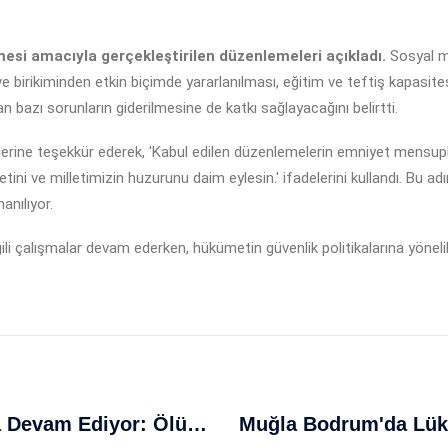
mesi amacıyla gerçekleştirilen düzenlemeleri açıkladı.
Sosyal m
 ve birikiminden etkin biçimde yararlanılması, eğitim ve teftiş kapasite
 bazı sorunların giderilmesine de katkı sağlayacağını belirtti.
lerine teşekkür ederek, 'Kabul edilen düzenlemelerin emniyet mensupla
etini ve milletimizin huzurunu daim eylesin.' ifadelerini kullandı. Bu a
anılıyor.
ili çalışmalar devam ederken, hükümetin güvenlik politikalarına yönelik
İtalya'da Aşırı Sıcaklar Can Almaya Devam Ediyor: Ölüm Sayısı 4'e Yükseldi