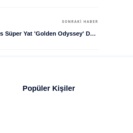
SONRAKI HABER
Muğla Bodrum'da Lüks Süper Yat 'Golden Odyssey' Demirledi
Popüler Kişiler