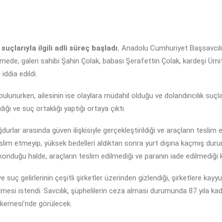
suçlarıyla ilgili adli süreç başladı.
Anadolu Cumhuriyet Başsavcılığ
ede, galeri sahibi Şahin Çolak, babası Şerafettin Çolak, kardeşi Ümit
iddia edildi.
urken, ailesinin ise olaylara müdahil olduğu ve dolandırıcılık suçlarına
ığı ve suç ortaklığı yaptığı ortaya çıktı.
urlar arasında güven ilişkisiyle gerçekleştirildiği ve araçların teslim
slim etmeyip, yüksek bedelleri aldıktan sonra yurt dışına kaçmış duru
konduğu halde, araçların teslim edilmediği ve paranın iade edilmediği k
suç gelirlerinin çeşitli şirketler üzerinden gizlendiği, şirketlere ka
lmesi istendi. Savcılık, şüphelilerin ceza alması durumunda 87 yıla kad
hkemesi’nde görülecek.