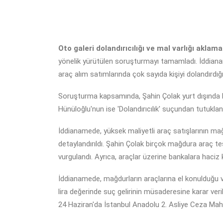
Oto galeri dolandırıcılığı ve mal varlığı aklama 
yönelik yürütülen soruşturmayı tamamladı. İddianam
araç alım satımlarında çok sayıda kişiyi dolandırdığı 
Soruşturma kapsamında, Şahin Çolak yurt dışında bulun
Hünüloğlu'nun ise 'Dolandırıcılık' suçundan tutukland
İddianamede, yüksek maliyetli araç satışlarının mağd
detaylandırıldı. Şahin Çolak birçok mağdura araç te
vurgulandı. Ayrıca, araçlar üzerine bankalara haciz 
İddianamede, mağdurların araçlarına el konulduğu ve 
lira değerinde suç gelirinin müsaderesine karar veri
24 Haziran'da İstanbul Anadolu 2. Asliye Ceza Ma