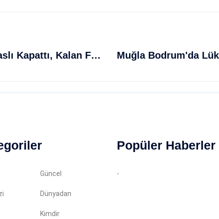
Karadağ AB Üyelik Sürecinde 16 Faslı Kapattı, Kalan Fasıllarda İlerleme Sağladı
egoriler
Popüler Haberler
Güncel
-
zi
Dünyadan
Kimdir