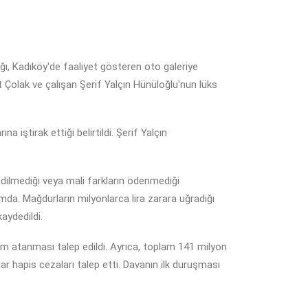
ı, Kadıköy'de faaliyet gösteren oto galeriye
 Çolak ve çalışan Şerif Yalçın Hünüloğlu'nun lüks
 iştirak ettiği belirtildi. Şerif Yalçın
 edilmediği veya mali farkların ödenmediği
mda. Mağdurların milyonlarca lira zarara uğradığı
aydedildi.
yyum atanması talep edildi. Ayrıca, toplam 141 milyon
ar hapis cezaları talep etti. Davanın ilk duruşması