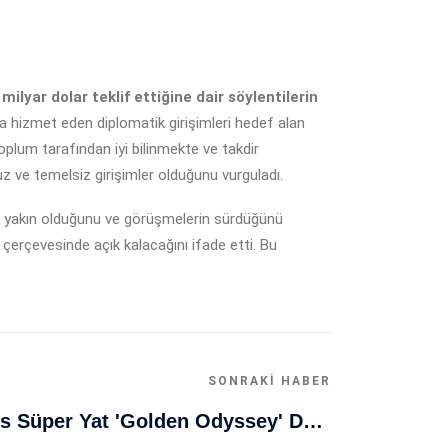
lyar dolar teklif ettiğine dair söylentilerin
na hizmet eden diplomatik girişimleri hedef alan
toplum tarafından iyi bilinmekte ve takdir
uz ve temelsiz girişimler olduğunu vurguladı.
k yakın olduğunu ve görüşmelerin sürdüğünü
erçevesinde açık kalacağını ifade etti. Bu
SONRAKI HABER
Muğla Bodrum'da Lüks Süper Yat 'Golden Odyssey' Demirledi