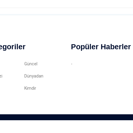
egoriler
Popüler Haberler
Güncel
-
zi
Dünyadan
Kimdir
in almadan kopyalanamaz. Tüm haklarımız saklıdır.