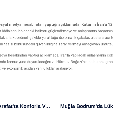
osyal medya hesabından yaptığı açıklamada, Katar'ın İran'a 12 mi
ür iddiaların, bölgedeki istikrarı güçlendirmeye ve anlaşmanın başarısı
ortaklarla koordineli şekilde yürüttüğü diplomatik çabalar, uluslararası 
arışın tesisi konusundaki güvenilirliğine zarar vermeyi amaçlayan umuts
ya hesabından yaptığı açıklamada, İran'la yapılacak anlaşmanın ço
manda kamuoyuna duyurulacağını ve Hürmüz Boğazı'nın da bu anlaşma ç
k ve ekonomik açıdan yeni ufuklar aralanıyor.
Hac Yolculuğu Başladı: Türk Hacı Arafat'ta Konforla Vakfe İbadeti Gerçekleştirdi