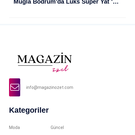
Muğla Bodrum'da Lüks Süper Yat 'Golden Odyssey' Demirledi
info@magazinozet.com
Kategoriler
Moda
Güncel