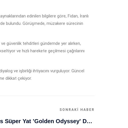
kaynaklarından edinilen bilgilere göre, Fidan, İranlı
lerde bulundu. Görüşmede, müzakere sürecinin
 ve güvenlik tehditleri gündemde yer alırken,
ltiyor ve hızlı harekete geçilmesi çağrılarını
alog ve işbirliği ihtiyacını vurguluyor. Güncel
ne dikkat çekiyor.
SONRAKI HABER
Muğla Bodrum'da Lüks Süper Yat 'Golden Odyssey' Demirledi