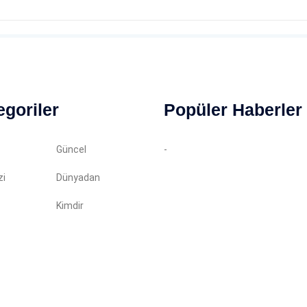
egoriler
Popüler Haberler
Güncel
-
zi
Dünyadan
Kimdir
in almadan kopyalanamaz. Tüm haklarımız saklıdır.