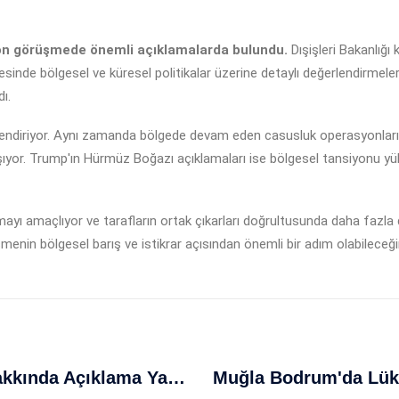
 son görüşmede önemli açıklamalarda bulundu.
Dışişleri Bakanlığı 
esinde bölgesel ve küresel politikalar üzerine detaylı değerlendirme
ı.
ilgilendiriyor. Aynı zamanda bölgede devam eden casusluk operasyonları
ıyor. Trump'ın Hürmüz Boğazı açıklamaları ise bölgesel tansiyonu yükse
ı amaçlıyor ve tarafların ortak çıkarları doğrultusunda daha fazla diy
enin bölgesel barış ve istikrar açısından önemli bir adım olabileceği
İran Güvenlik Güçleri Gözaltılar Hakkında Açıklama Yaptı