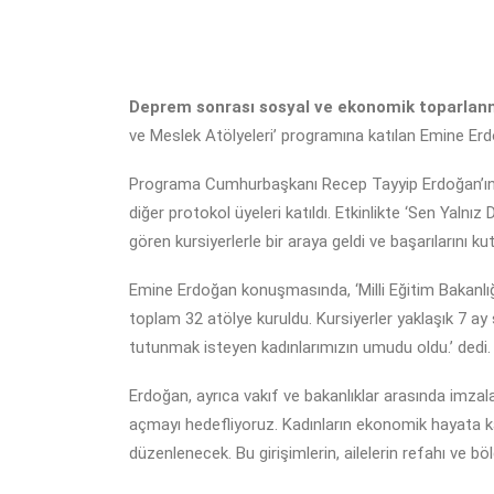
Deprem sonrası sosyal ve ekonomik toparlanm
ve Meslek Atölyeleri’ programına katılan Emine Erdo
Programa Cumhurbaşkanı Recep Tayyip Erdoğan’ın eş
diğer protokol üyeleri katıldı. Etkinlikte ‘Sen Yalnı
gören kursiyerlerle bir araya geldi ve başarılarını kut
Emine Erdoğan konuşmasında, ‘Milli Eğitim Bakanlığı,
toplam 32 atölye kuruldu. Kursiyerler yaklaşık 7 ay 
tutunmak isteyen kadınlarımızın umudu oldu.’ dedi.
Erdoğan, ayrıca vakıf ve bakanlıklar arasında imzalan
açmayı hedefliyoruz. Kadınların ekonomik hayata kat
düzenlenecek. Bu girişimlerin, ailelerin refahı ve böl