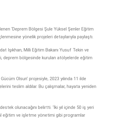
lenen ‘Deprem Bölgesi Şule Yüksel Şenler Eğitim
enmesine yönelik projeleri detaylarıyla paylaştı.
t Işıkhan, Milli Eğitim Bakanı Yusuf Tekin ve
ileri, deprem bölgesinde kurulan atölyelerde eğitim
 Gücüm Olsun’ projesiyle, 2023 yılında 11 ilde
erini teslim aldılar. Bu çalışmalar, hayata yeniden
ek olunacağını belirtti. ‘İki yıl içinde 50 iş yeri
al eğitim ve işletme yönetimi gibi programlar