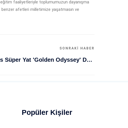
 ve eğitim faaliyetleriyle toplumumuzun dayanışma
a benzer afetleri milletimize yaşatmasın ve
SONRAKI HABER
Muğla Bodrum'da Lüks Süper Yat 'Golden Odyssey' Demirledi
Popüler Kişiler