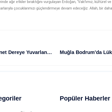
erinde ağır etkiler bıraktığını vurgulayan Erdoğan, ‘Vakfımız, kültürel
uarlarıyla çocuklarımızı güçlendirmeye devam edeceğiz. Allah, bir dah
Giresun'da Korkutan Kaza: Kamyonet Dereye Yuvarlandı, Sürücü Hayatını Kaybetti
egoriler
Popüler Haberler