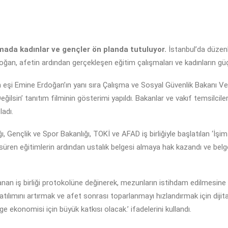
ada kadınlar ve gençler ön planda tutuluyor.
İstanbul’da düzen
ğan, afetin ardından gerçekleşen eğitim çalışmaları ve kadınların güçl
i Emine Erdoğan’ın yanı sıra Çalışma ve Sosyal Güvenlik Bakanı Veda
z Değilsin’ tanıtım filminin gösterimi yapıldı. Bakanlar ve vakıf temsilc
ladı.
 Gençlik ve Spor Bakanlığı, TOKİ ve AFAD iş birliğiyle başlatılan ‘İşim
süren eğitimlerin ardından ustalık belgesi almaya hak kazandı ve belgel
an iş birliği protokolüne değinerek, mezunların istihdam edilmesine dest
ılımını artırmak ve afet sonrası toparlanmayı hızlandırmak için dijit
ge ekonomisi için büyük katkısı olacak.’ ifadelerini kullandı.