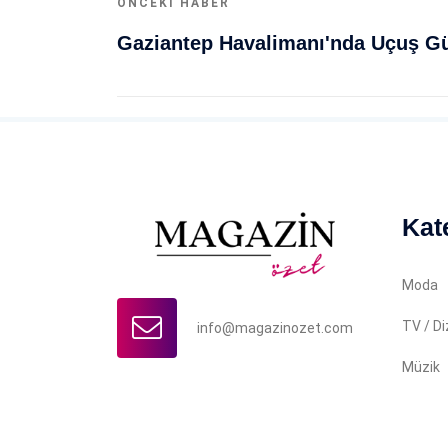
ÖNCEKI HABER
Kat
Moda
TV / Di
info@magazinozet.com
Müzik