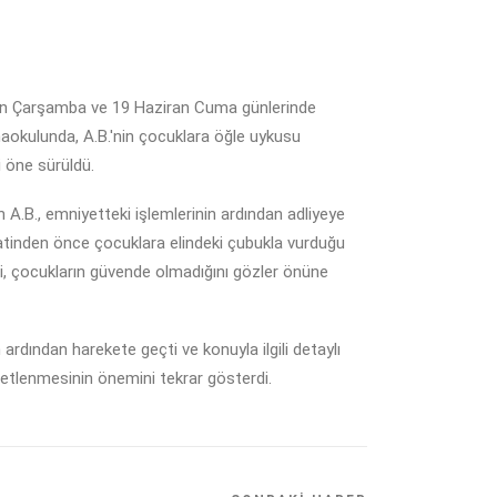
iran Çarşamba ve 19 Haziran Cuma günlerinde
naokulunda, A.B.'nin çocuklara öğle uykusu
i öne sürüldü.
n A.B., emniyetteki işlemlerinin ardından adliyeye
 saatinden önce çocuklara elindeki çubukla vurduğu
ti, çocukların güvende olmadığını gözler önüne
ardından harekete geçti ve konuyla ilgili detaylı
enetlenmesinin önemini tekrar gösterdi.