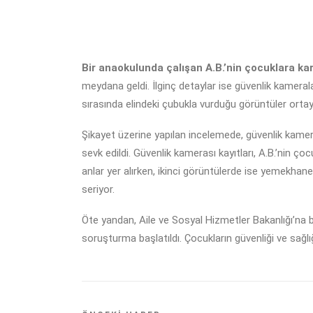
Bir anaokulunda çalışan A.B.’nin çocuklara karş
meydana geldi. İlginç detaylar ise güvenlik kamera
sırasında elindeki çubukla vurduğu görüntüler orta
Şikayet üzerine yapılan incelemede, güvenlik kameral
sevk edildi. Güvenlik kamerası kayıtları, A.B.’nin ç
anlar yer alırken, ikinci görüntülerde ise yemekhan
seriyor.
Öte yandan, Aile ve Sosyal Hizmetler Bakanlığı’na ba
soruşturma başlatıldı. Çocukların güvenliği ve sağl