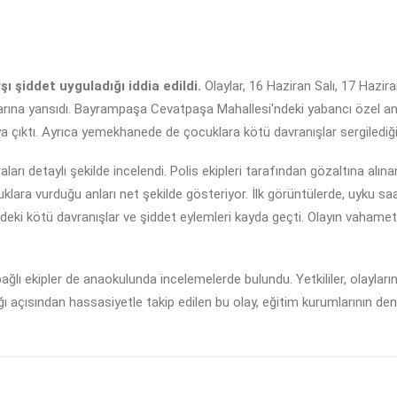
ı şiddet uyguladığı iddia edildi.
Olaylar, 16 Haziran Salı, 17 Haz
larına yansıdı. Bayrampaşa Cevatpaşa Mahallesi'ndeki yabancı özel a
ya çıktı. Ayrıca yemekhanede de çocuklara kötü davranışlar sergilediğ
arı detaylı şekilde incelendi. Polis ekipleri tarafından gözaltına alına
ocuklara vurduğu anları net şekilde gösteriyor. İlk görüntülerde, uyku
edeki kötü davranışlar ve şiddet eylemleri kayda geçti. Olayın vahame
ğlı ekipler de anaokulunda incelemelerde bulundu. Yetkililer, olayların 
ığı açısından hassasiyetle takip edilen bu olay, eğitim kurumlarının d