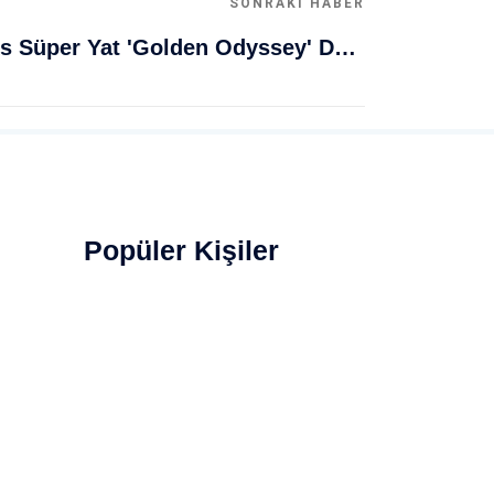
SONRAKI HABER
Muğla Bodrum'da Lüks Süper Yat 'Golden Odyssey' Demirledi
Popüler Kişiler