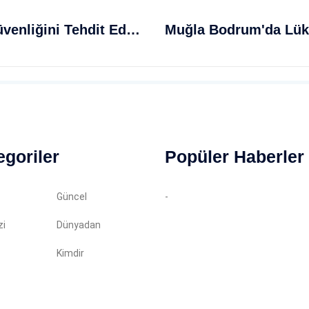
Gaziantep Havalimanı'nda Uçuş Güvenliğini Tehdit Eden Teknik Arıza Sonrası Panik
egoriler
Popüler Haberler
Güncel
-
zi
Dünyadan
Kimdir