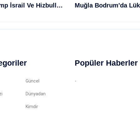
İran-ABD Gerilimi Tırmanırken Trump İsrail Ve Hizbullah Arasında Anlaşma Bildirdi
egoriler
Popüler Haberler
Güncel
-
zi
Dünyadan
Kimdir