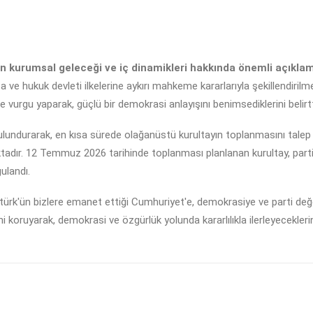
inin kurumsal geleceği ve iç dinamikleri hakkında önemli açıkla
asa ve hukuk devleti ilkelerine aykırı mahkeme kararlarıyla şekillendir
e vurgu yaparak, güçlü bir demokrasi anlayışını benimsediklerini belirtt
 bulundurarak, en kısa sürede olağanüstü kurultayın toplanmasını talep e
tadır. 12 Temmuz 2026 tarihinde toplanması planlanan kurultay, parti
ulandı.
türk'ün bizlere emanet ettiği Cumhuriyet'e, demokrasiye ve parti değ
 koruyarak, demokrasi ve özgürlük yolunda kararlılıkla ilerleyeceklerini