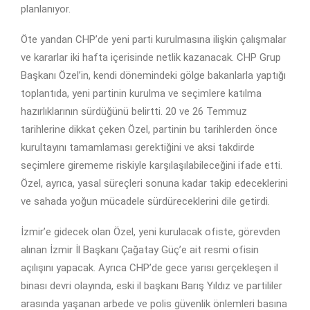
planlanıyor.
Öte yandan CHP’de yeni parti kurulmasına ilişkin çalışmalar
ve kararlar iki hafta içerisinde netlik kazanacak. CHP Grup
Başkanı Özel’in, kendi dönemindeki gölge bakanlarla yaptığı
toplantıda, yeni partinin kurulma ve seçimlere katılma
hazırlıklarının sürdüğünü belirtti. 20 ve 26 Temmuz
tarihlerine dikkat çeken Özel, partinin bu tarihlerden önce
kurultayını tamamlaması gerektiğini ve aksi takdirde
seçimlere girememe riskiyle karşılaşılabileceğini ifade etti.
Özel, ayrıca, yasal süreçleri sonuna kadar takip edeceklerini
ve sahada yoğun mücadele sürdüreceklerini dile getirdi.
İzmir’e gidecek olan Özel, yeni kurulacak ofiste, görevden
alınan İzmir İl Başkanı Çağatay Güç’e ait resmi ofisin
açılışını yapacak. Ayrıca CHP’de gece yarısı gerçekleşen il
binası devri olayında, eski il başkanı Barış Yıldız ve partililer
arasında yaşanan arbede ve polis güvenlik önlemleri basına