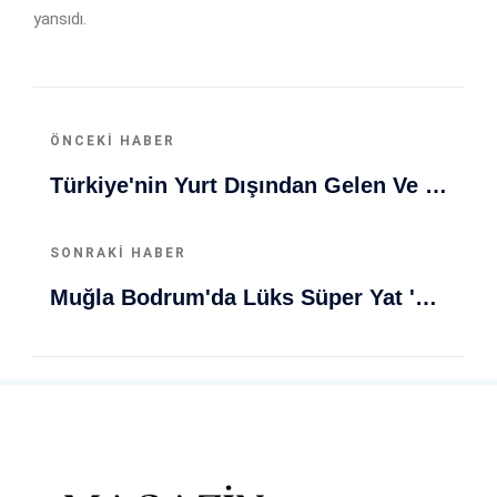
yansıdı.
ÖNCEKI HABER
Türkiye'nin Yurt Dışından Gelen Ve Giden Nüfusu Güncel Verileriyle Şok Edici Durum!
SONRAKI HABER
Muğla Bodrum'da Lüks Süper Yat 'Golden Odyssey' Demirledi