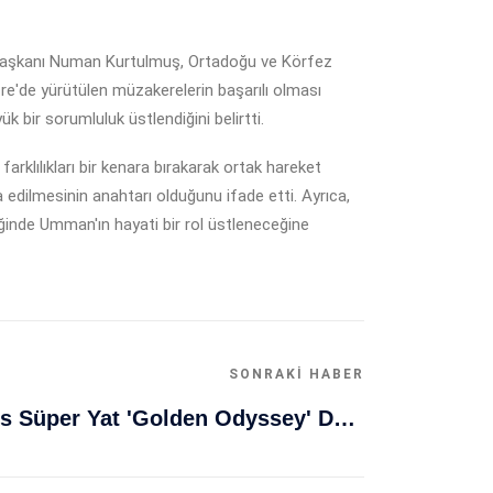
kanı Numan Kurtulmuş, Ortadoğu ve Körfez
çre'de yürütülen müzakerelerin başarılı olması
bir sorumluluk üstlendiğini belirtti.
rklılıkları bir kenara bırakarak ortak hareket
a edilmesinin anahtarı olduğunu ifade etti. Ayrıca,
eceğinde Umman'ın hayati bir rol üstleneceğine
SONRAKI HABER
Muğla Bodrum'da Lüks Süper Yat 'Golden Odyssey' Demirledi