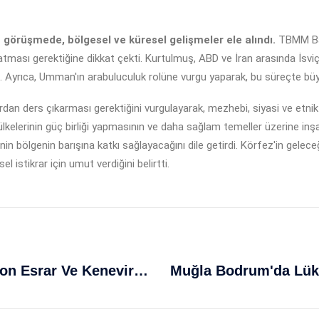
görüşmede, bölgesel ve küresel gelişmeler ele alındı.
TBMM Baş
r atması gerektiğine dikkat çekti. Kurtulmuş, ABD ve İran arasında İsvi
 Ayrıca, Umman'ın arabuluculuk rolüne vurgu yaparak, bu süreçte büyük 
an ders çıkarması gerektiğini vurgulayarak, mezhebi, siyasi ve etnik fa
 ülkelerinin güç birliği yapmasının ve daha sağlam temeller üzerine inş
esinin bölgenin barışına katkı sağlayacağını dile getirdi. Körfez'in gel
 istikrar için umut verdiğini belirtti.
Diyarbakır'da Dev Operasyon: 40 Ton Esrar Ve Kenevir Ele Geçirildi