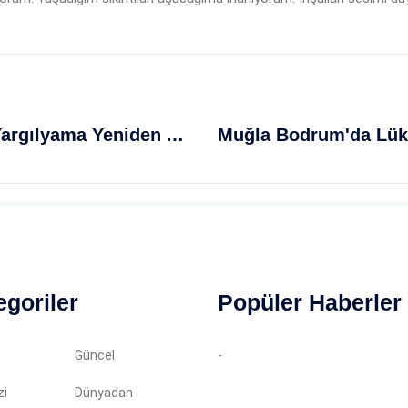
Ağrı'da Leyla Aydemir Davasında Yargılyama Yeniden Ağırlaştırılmış Müebbetle Sonuçlandı
egoriler
Popüler Haberler
Güncel
-
zi
Dünyadan