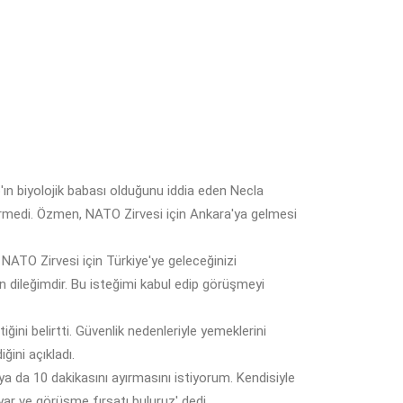
n biyolojik babası olduğunu iddia eden Necla
irmedi. Özmen, NATO Zirvesi için Ankara'ya gelmesi
NATO Zirvesi için Türkiye'ye geleceğinizi
 dileğimdir. Bu isteğimi kabul edip görüşmeyi
ni belirtti. Güvenlik nedenleriyle yemeklerini
ğini açıkladı.
a da 10 dakikasını ayırmasını istiyorum. Kendisiyle
r ve görüşme fırsatı buluruz' dedi.