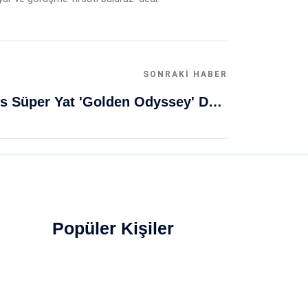
SONRAKI HABER
Muğla Bodrum'da Lüks Süper Yat 'Golden Odyssey' Demirledi
Popüler Kişiler