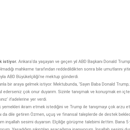
istiyor.
Ankara'da yaşayan ve geçen yıl ABD Başkanı Donald Trump'ı
olmadığı mahkeme tarafından reddedildikten sonra bile umutlarını yit
yla ABD Büyükelçiliği'ne mektup gönderdi.
unla bir araya gelmek istiyor. Mektubunda, 'Sayın Baba Donald Trump; 
ul ederseniz çok onur duyarım. Sizinle tanışmak ve konuşmak en içten
ız' ifadelerine yer verdi.
mekleri ikram etmek istediğini ve Trump ile tanışmayı çok arzu ettiği
ı da dile getiren Özmen, uçuş ve finansal taleplerde de destek bekledi
 inşallah sesimi duyarsın. Elçiliğe görüşme talebimi ilettim. Bana 5 y
um. Yaşadığım sıkıntıları aşacağıma inanıyorum. İnşallah sesimi duya