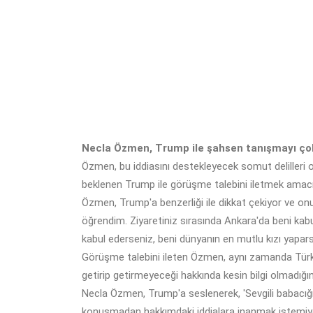
Necla Özmen, Trump ile şahsen tanışmayı çok 
Özmen, bu iddiasını destekleyecek somut delilleri 
beklenen Trump ile görüşme talebini iletmek amacı
Özmen, Trump'a benzerliği ile dikkat çekiyor ve on
öğrendim. Ziyaretiniz sırasında Ankara'da beni kab
kabul ederseniz, beni dünyanın en mutlu kızı yaparsın
Görüşme talebini ileten Özmen, aynı zamanda Türk ye
getirip getirmeyeceği hakkında kesin bilgi olmadığın
Necla Özmen, Trump'a seslenerek, 'Sevgili babacığım
konuşmadan hakkımdaki iddialara inanmak istemiyor