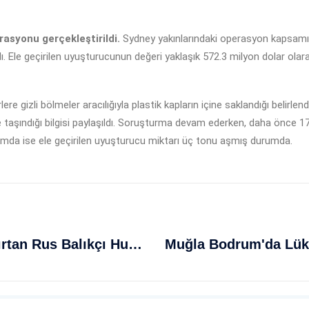
asyonu gerçekleştirildi.
Sydney yakınlarındaki operasyon kapsamınd
dı. Ele geçirilen uyuşturucunun değeri yaklaşık 572.3 milyon dolar ola
e gizli bölmeler aracılığıyla plastik kapların içine saklandığı belirle
 taşındığı bilgisi paylaşıldı. Soruşturma devam ederken, daha önce 1
plamda ise ele geçirilen uyuşturucu miktarı üç tonu aşmış durumda.
Denizde Balina Görüntüleriyle Şaşırtan Rus Balıkçı Hulusi Yorumlar