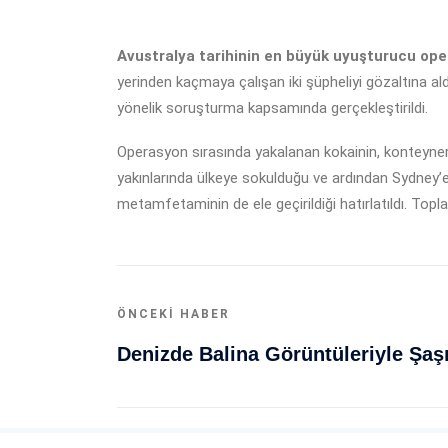
Avustralya tarihinin en büyük uyuşturucu oper
yerinden kaçmaya çalışan iki şüpheliyi gözaltına al
yönelik soruşturma kapsamında gerçekleştirildi.
Operasyon sırasında yakalanan kokainin, konteynerler
yakınlarında ülkeye sokulduğu ve ardından Sydney’e
metamfetaminin de ele geçirildiği hatırlatıldı. To
ÖNCEKI HABER