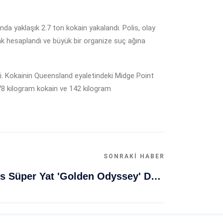
a yaklaşık 2.7 ton kokain yakalandı. Polis, olay
rak hesaplandı ve büyük bir organize suç ağına
ndi. Kokainin Queensland eyaletindeki Midge Point
78 kilogram kokain ve 142 kilogram
SONRAKI HABER
Muğla Bodrum'da Lüks Süper Yat 'Golden Odyssey' Demirledi