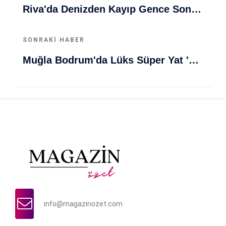
Riva'da Denizden Kayıp Gence Son Durum: Canlı Mı Ölü Mü?
SONRAKI HABER
Muğla Bodrum'da Lüks Süper Yat 'Golden Odyssey' Demirledi
info@magazinozet.com