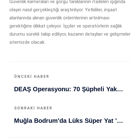
Güvenlik kameraları ve görgü tanıklarının ifadeleri ışığında
olayın nasıl gerçekleştiği araştırılıyor. Yetkililer, inşaat
alanlarında alınan güvenlik önlemlerinin artırılması
gerektiğine dikkat çekiyor. İşçiler ve operatörlerin sağlık
durumu sürekli takip ediliyor, kazanın detayları ve gelişmeler
sitemizde olacak.
ÖNCEKI HABER
DEAŞ Operasyonu: 70 Şüpheli Yakalandı, Terör Örgütü Finans Ve Propagandasını Engelliyoruz
SONRAKI HABER
Muğla Bodrum'da Lüks Süper Yat 'Golden Odyssey' Demirledi