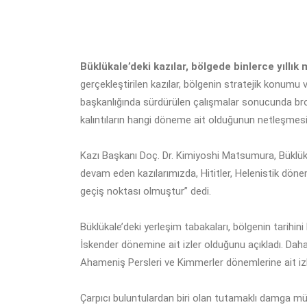
Büklükale’deki kazılar, bölgede binlerce yıllık 
gerçekleştirilen kazılar, bölgenin stratejik konumu
başkanlığında sürdürülen çalışmalar sonucunda bronz 
kalıntıların hangi döneme ait olduğunun netleşmesi
Kazı Başkanı Doç. Dr. Kimiyoshi Matsumura, Büklüka
devam eden kazılarımızda, Hititler, Helenistik döne
geçiş noktası olmuştur” dedi.
Büklükale’deki yerleşim tabakaları, bölgenin tarihin
İskender dönemine ait izler olduğunu açıkladı. Daha d
Ahameniş Persleri ve Kimmerler dönemlerine ait izle
Çarpıcı buluntulardan biri olan tutamaklı damga mühr