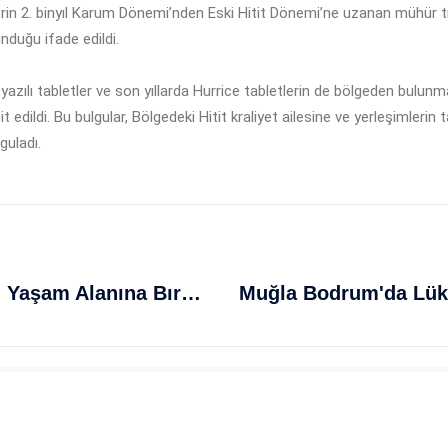
 2. binyıl Karum Dönemi’nden Eski Hitit Dönemi’ne uzanan mühür tipler
unduğu ifade edildi.
vi yazılı tabletler ve son yıllarda Hurrice tabletlerin de bölgeden bulu
dildi. Bu bulgular, Bölgedeki Hitit kraliyet ailesine ve yerleşimlerin t
guladı.
Şırnak'ta Görülen Çöl Varanı Doğal Yaşam Alanına Bırakıldı