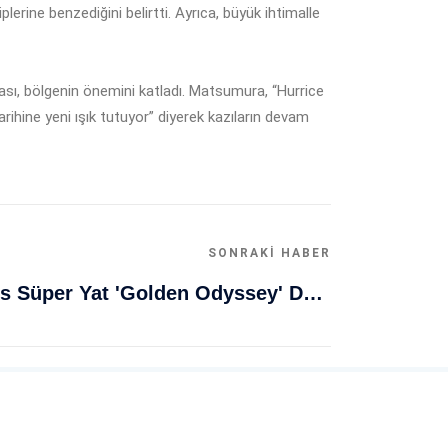
ine benzediğini belirtti. Ayrıca, büyük ihtimalle
nması, bölgenin önemini katladı. Matsumura, “Hurrice
arihine yeni ışık tutuyor” diyerek kazıların devam
SONRAKI HABER
Muğla Bodrum'da Lüks Süper Yat 'Golden Odyssey' Demirledi