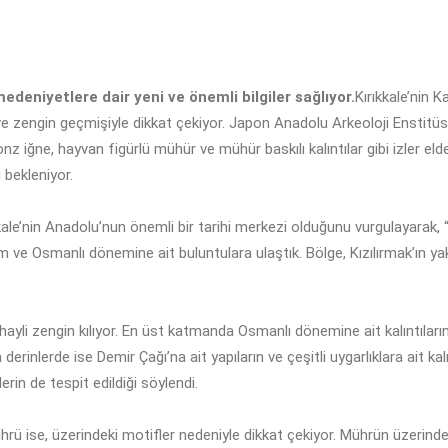
medeniyetlere dair yeni ve önemli bilgiler sağlıyor.
Kırıkkale’nin K
 ve zengin geçmişiyle dikkat çekiyor. Japon Anadolu Arkeoloji Enstitü
iğne, hayvan figürlü mühür ve mühür baskılı kalıntılar gibi izler elde
 bekleniyor.
le’nin Anadolu’nun önemli bir tarihi merkezi olduğunu vurgulayarak, “
m ve Osmanlı dönemine ait buluntulara ulaştık. Bölge, Kızılırmak’ın y
i hayli zengin kılıyor. En üst katmanda Osmanlı dönemine ait kalıntıları
erinlerde ise Demir Çağı’na ait yapıların ve çeşitli uygarlıklara ait kal
rin de tespit edildiği söylendi.
ü ise, üzerindeki motifler nedeniyle dikkat çekiyor. Mührün üzerinde i