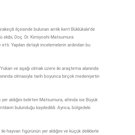
arakeçili ilçesinde bulunan antik kent Büklükale’de
sü ekibi, Doç. Dr. Kimiyoshi Matsumura
 etti. Yapılan detaylı incelemelerin ardından bu
Yukarı ve aşağı olmak üzere iki araştırma alanında
akınında olmasıyla tarih boyunca birçok medeniyetin
n yer aldığını belirten Matsumura, altında ise Büyük
ıntıların bulunduğu kaydedildi. Ayrıca, bölgedeki
ki hayvan figürünün yer aldığını ve küçük deliklerle