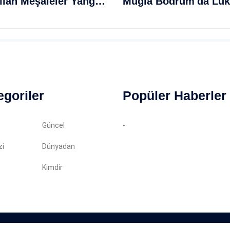
Kız Isteme Merasimi Sırasında Yakılan Meşaleler Yangın Sanıldı Mağdurları Paniğe Sevk Etti
egoriler
Popüler Haberler
Güncel
-
zi
Dünyadan
Kimdir