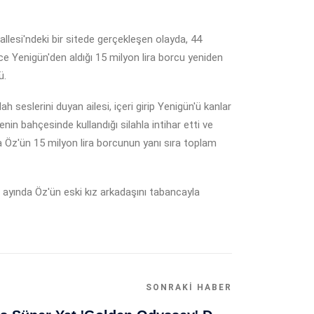
lesi'ndeki bir sitede gerçekleşen olayda, 44
ce Yenigün'den aldığı 15 milyon lira borcu yeniden
ü.
 seslerini duyan ailesi, içeri girip Yenigün'ü kanlar
enin bahçesinde kullandığı silahla intihar etti ve
a Öz'ün 15 milyon lira borcunun yanı sıra toplam
ıs ayında Öz'ün eski kız arkadaşını tabancayla
SONRAKI HABER