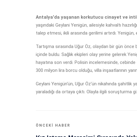
Antalya'da yaşanan korkutucu cinayet ve intiha
yaşındaki Geylani Yenigün, ailesiyle kahvaltı hazır
talep etmesi, ikili arasında gerilimi artırdı. Yenig
Tartışma sırasında Uğur Öz, olaydan bir gün önce baş
içinde buldu. Sağlık ekipleri olay yerine gelerek Yen
hayatına son verdi. Polisin incelemesinde, cebinde 
300 milyon lira borcu olduğu, villa inşaatlarının yarı
Geylani Yenigün'ün, Uğur Öz'ün nikahında şahitlik ya
yaraladığı da ortaya çıktı. Olayla ilgili soruşturma giz
ÖNCEKI HABER