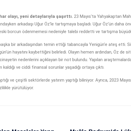
r olayı, yeni detaylarıyla şaşırttı.
23 Mayıs'ta Yahyakaptan Mahal
lığındayken arkadaşı Uğur Öz'le tartışmaya başladı. Uğur Öz'ün daha ön
ün, eski borcun ödenmemesi nedeniyle talebi reddetti ve tartışma büyüd
ka bir arkadaşından temin ettiği tabancayla Yenigün'e ateş etti. Silah
igün'ün hayatını kaybettiğini belirledi. Olayın hemen ardından, Öz de sit
cinayetin nedenlerini açıklayan bir not bulundu. Yapılan araştırmalard
m kaldığı ve ciddi finansal sorunlar yaşadığı ortaya çıktı.
ptığı ve çeşitli sektörlerde yatırım yaptığı biliniyor. Ayrıca, 2023 May
lilikle yürütülüyor.