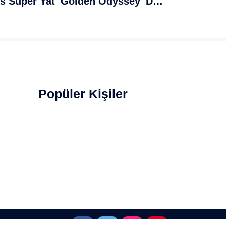
Muğla Bodrum'da Lüks Süper Yat 'Golden Odyssey' Demirledi
Popüler Kişiler