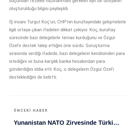
suçundan fezleke hazırlanması gereken ayrı bir dosyanın
oluşturulduğu bilgisi paylaşıldı.
İŞ insanı Turgut Koç’un, CHP'nin kurultayındaki gelişmelerle
ilgili ortaya çıkan ifadeleri dikkat çekiyor. Koç, kurultay
sürecinde bazı delegelerle temas kurduğunu ve Özgür
Özel’e destek talep ettiğini öne sürdü. Soruşturma
sırasında verdiği ifadede, bazı delegelerin kendisinden para
istediğini ve buna karşılık banka hesabından para
gönderdiğini iddia etti. Koç, o delegelerin Özgür Özel’i
desteklediğini de belirtti.
ÖNCEKI HABER
Yunanistan NATO Zirvesinde Türkiye'yi Hedef Alıyor: Diplomatları Kızdıran Planlar