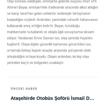
Olay sonrası saldırgan, emniyete giderek suçunu itiraf etti.
Ahmet Bayar, emniyetteki ifadesinde aracında alkol aldığını
ve karşı taraftan gelen selektör nedeniyle tartışmanın
başladığını söyledi. Ardından, yanındaki ruhsatlı tabancasını
kullanarak ateş ettiğini belirtti. Bayar, tutulduğu
mahkemede tutuklandı ve olayla ilgili soruşturma devam
ediyor. Yaralanan Emre Savran ise, olay yerinde hayatını
kaybetti. Olaya ilişkin güvenlik kamerası görüntüleri ise,
ortamda birkaç kişinin araçlar arasında yürüyerek silah
ateşlediğini ortaya koydu. Olayın ardından, iki kişi olay
yerinden kaçtı ve bölgeden uzaklaştı.
ÖNCEKI HABER
Ataşehirde Otobüs Şoförü İsmail Demir Ölü Bulundu: Olayın Detayları