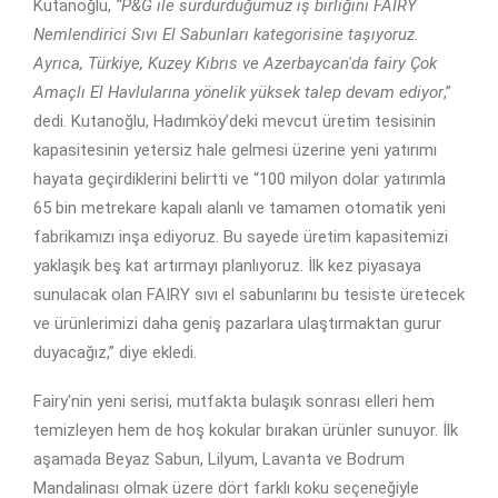
Kutanoğlu,
“P&G ile sürdürdüğümüz iş birliğini FAIRY
Nemlendirici Sıvı El Sabunları kategorisine taşıyoruz.
Ayrıca, Türkiye, Kuzey Kıbrıs ve Azerbaycan'da fairy Çok
Amaçlı El Havlularına yönelik yüksek talep devam ediyor
,”
dedi. Kutanoğlu, Hadımköy’deki mevcut üretim tesisinin
kapasitesinin yetersiz hale gelmesi üzerine yeni yatırımı
hayata geçirdiklerini belirtti ve “100 milyon dolar yatırımla
65 bin metrekare kapalı alanlı ve tamamen otomatik yeni
fabrikamızı inşa ediyoruz. Bu sayede üretim kapasitemizi
yaklaşık beş kat artırmayı planlıyoruz. İlk kez piyasaya
sunulacak olan FAIRY sıvı el sabunlarını bu tesiste üretecek
ve ürünlerimizi daha geniş pazarlara ulaştırmaktan gurur
duyacağız,” diye ekledi.
Fairy'nin yeni serisi, mutfakta bulaşık sonrası elleri hem
temizleyen hem de hoş kokular bırakan ürünler sunuyor. İlk
aşamada Beyaz Sabun, Lilyum, Lavanta ve Bodrum
Mandalinası olmak üzere dört farklı koku seçeneğiyle