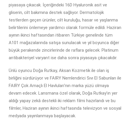
piyasaya çıkacak. İçeriğindeki 16D Hyaluronik asit ve
gliserin, cilt bakımına destek sağlıyor. Dermatolojik
testlerden geçen ürünler, cilt kuruluğu, hasar ve yaşlanma
belirtilerini önlemeye yardımcı olarak formüle edildi. Haziran
ayının ikinci haftasından itibaren Türkiye genelinde tüm
A101 mağazalarında satışa sunulacak ve yıl boyunca diğer
büyük perakende zincirlerinde de raflara gelecek. Platinum
antibakteriyel varyant ise daha sonra piyasaya çıkacakdır.
Ünlü oyuncu Doğa Rutkay, Aksan Kozmetik ile olan iş
birliğini sürdürüyor ve FAIRY Nemlendirici Sıvı El Sabunları ile
FAIRY Çok Amaçlı El Havluları’nın marka yüzü olmaya
devam edecek. Lansmana özel olarak, Doğa Rutkay’ın yer
aldığı yapay zekâ destekli iki reklam filmi hazırlandı ve bu
filmler, Haziran ayının ikinci haftasında televizyon ve sosyal
medyada yayınlanmaya başlayacak.