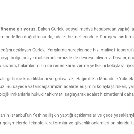
 döneme giriyoruz.
Bakan Gürlek, sosyal medya hesabından yaptığı 
şüm hedefleri doğrultusunda, adalet hizmetlerinde e-Duruşma sisteminin
ğını açıklayan Gürlek, 'Yargılama süreçlerinde hız, maliyet tasarruf
ayıp bölge adliye mahkemelerimizde de devreye alıyoruz. Davacı, davalı, 
stem, hakimlerimizin de resen karar verme yetkisini kolaylaştırıyor.' 
ale getirme kararlılıklarını vurgulayarak, 'Bağımlılıkla Mücadele Yüksek
. Bu sayede vatandaşlarımızın adalete erişimini kolaylaştırırken, yar
lojik imkanlarla hukuki tahkimatı sağlayarak adalet hizmetlerini daha e
n İstanbul'un fethine ilişkin yaptığı açıklamalar ve gece yasaklarıyla
gelişmelerde teknolojik reformlar ve güvenlik önlemleri ön planda tu