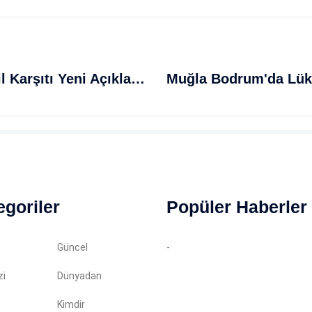
ABD Başkanı Trump'tan İran'a İsrail Karşıtı Yeni Açıklama
egoriler
Popüler Haberler
Güncel
-
zi
Dünyadan
Kimdir