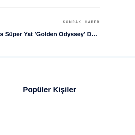
SONRAKI HABER
Muğla Bodrum'da Lüks Süper Yat 'Golden Odyssey' Demirledi
Popüler Kişiler