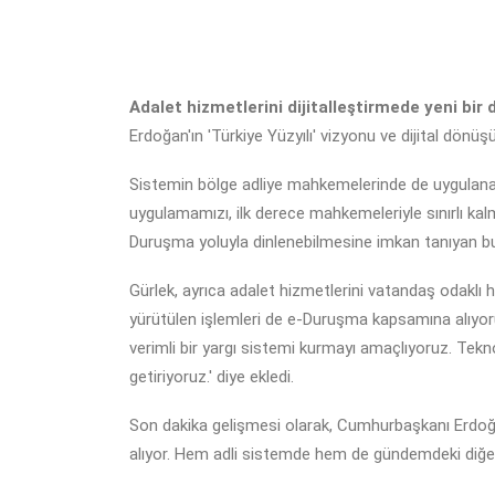
Adalet hizmetlerini dijitalleştirmede yeni bir
Erdoğan'ın 'Türkiye Yüzyılı' vizyonu ve dijital dönü
Sistemin bölge adliye mahkemelerinde de uygulanaca
uygulamamızı, ilk derece mahkemeleriyle sınırlı kalm
Duruşma yoluyla dinlenebilmesine imkan tanıyan bu si
Gürlek, ayrıca adalet hizmetlerini vatandaş odaklı h
yürütülen işlemleri de e-Duruşma kapsamına alıyoruz
verimli bir yargı sistemi kurmayı amaçlıyoruz. Tekno
getiriyoruz.' diye ekledi.
Son dakika gelişmesi olarak, Cumhurbaşkanı Erdoğan'ı
alıyor. Hem adli sistemde hem de gündemdeki diğer 