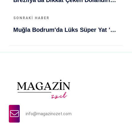
Brezilya'da Dikkat Çeken Dolandırıcılık Olayı: 12 Yaşındaki Kız Gibi Davranan Kadın Yakalandı
SONRAKI HABER
Muğla Bodrum'da Lüks Süper Yat 'Golden Odyssey' Demirledi
info@magazinozet.com