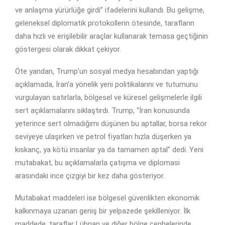
ve anlaşma yürürlüğe girdi” ifadelerini kullandı. Bu gelişme,
geleneksel diplomatik protokollerin ötesinde, tarafların
daha hızlı ve erişilebilir araçlar kullanarak temasa geçtiğinin
göstergesi olarak dikkat çekiyor.
Öte yandan, Trump'un sosyal medya hesabından yaptığı
açıklamada, İran’a yönelik yeni politikalarını ve tutumunu
vurgulayan satırlarla, bölgesel ve küresel gelişmelerle ilgili
sert açıklamalarını sıklaştırdı. Trump, “İran konusunda
yeterince sert olmadığımı düşünen bu aptallar, borsa rekor
seviyeye ulaşırken ve petrol fiyatları hızla düşerken ya
kıskanç, ya kötü insanlar ya da tamamen aptal” dedi. Yeni
mutabakat, bu açıklamalarla çatışma ve diplomasi
arasındaki ince çizgiyi bir kez daha gösteriyor.
Mutabakat maddeleri ise bölgesel güvenlikten ekonomik
kalkınmaya uzanan geniş bir yelpazede şekilleniyor. İlk
maddede, taraflar Lübnan ve diğer bölge cephelerinde