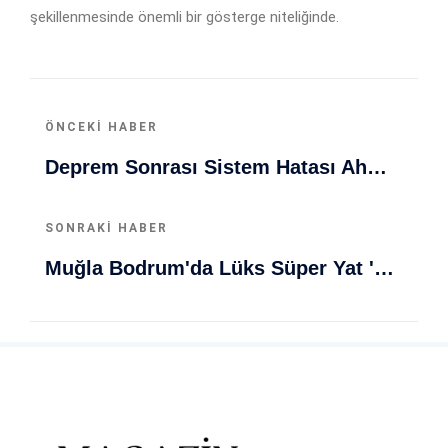
şekillenmesinde önemli bir gösterge niteliğinde.
ÖNCEKI HABER
Deprem Sonrası Sistem Hatası Ahmet Artan’ı Mağdur Etti: 'Yaşıyorum Ama Ölü Görünüyorum'
SONRAKI HABER
Muğla Bodrum'da Lüks Süper Yat 'Golden Odyssey' Demirledi