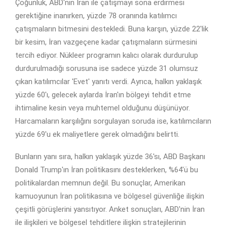
Çoğunluk, ABD'nin İran ile çatışmayı sona erdirmesi
gerektiğine inanırken, yüzde 78 oranında katılımcı
çatışmaların bitmesini destekledi. Buna karşın, yüzde 22'lik
bir kesim, İran vazgeçene kadar çatışmaların sürmesini
tercih ediyor. Nükleer programın kalıcı olarak durdurulup
durdurulmadığı sorusuna ise sadece yüzde 31 olumsuz
çıkan katılımcılar 'Evet' yanıtı verdi. Ayrıca, halkın yaklaşık
yüzde 60'ı, gelecek aylarda İran'ın bölgeyi tehdit etme
ihtimaline kesin veya muhtemel olduğunu düşünüyor.
Harcamaların karşılığını sorgulayan soruda ise, katılımcıların
yüzde 69'u ek maliyetlere gerek olmadığını belirtti.
Bunların yanı sıra, halkın yaklaşık yüzde 36'sı, ABD Başkanı
Donald Trump'ın İran politikasını desteklerken, %64'ü bu
politikalardan memnun değil. Bu sonuçlar, Amerikan
kamuoyunun İran politikasına ve bölgesel güvenliğe ilişkin
çeşitli görüşlerini yansıtıyor. Anket sonuçları, ABD'nin İran
ile ilişkileri ve bölgesel tehditlere ilişkin stratejilerinin