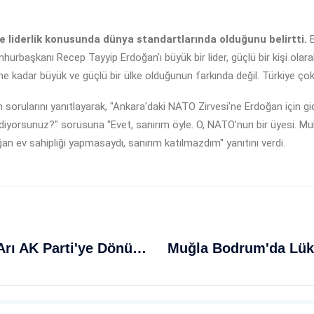
 liderlik konusunda dünya standartlarında olduğunu belirtti.
B
urbaşkanı Recep Tayyip Erdoğan'ı büyük bir lider, güçlü bir kişi olara
ne kadar büyük ve güçlü bir ülke olduğunun farkında değil. Türkiye çok 
larını yanıtlayarak, "Ankara'daki NATO Zirvesi'ne Erdoğan için gidiyo
 gidiyorsunuz?" sorusuna "Evet, sanırım öyle. O, NATO’nun bir üyesi.
 ev sahipliği yapmasaydı, sanırım katılmazdım" yanıtını verdi.
Nevşehir Belediye Başkanı Rasim Arı AK Parti'ye Dönüyor: Rozeti Yakında Takılacak