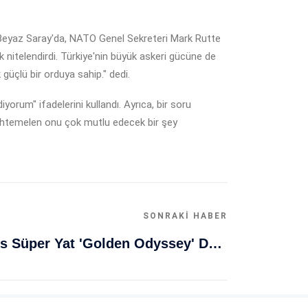
eyaz Saray'da, NATO Genel Sekreteri Mark Rutte
k nitelendirdi. Türkiye'nin büyük askeri gücüne de
güçlü bir orduya sahip." dedi.
rum" ifadelerini kullandı. Ayrıca, bir soru
 Muhtemelen onu çok mutlu edecek bir şey
SONRAKI HABER
Muğla Bodrum'da Lüks Süper Yat 'Golden Odyssey' Demirledi