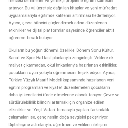
mesleki seminerler ve yenilikçi projelerle eğitim kalitesini
artırıyor. Bu yıl, ücretsiz dağıtılan kitaplar ve yeni müfredat
uygulamalarıyla eğitimde kalitenin artırılması hedefleniyor.
Ayrıca, çevre bilincini güçlendirmek adına düzenlenen
etkinlikler ve dijital platformlar sayesinde öğrenciler aktif
öğrenme fırsatı buluyor.
Okulların bu yoğun dönemi, özellikle 'Dönem Sonu Kültür,
Sanat ve Spor Haftası' planlarıyla zenginleşti. Velilere ek
maliyet çıkarmadan, okul imkanlarıyla hazırlanan etkinlikler,
çocukların oyun yoluyla öğrenmesini teşvik ediyor. Ayrıca,
Türkiye Yüzyılı Maarif Modeli kapsamında hazırlanan yeni
eğitim programları ve kıyafet düzenlemeleri çocukların
daha iyi kendilerini ifade etmelerine olanak tanıyor. Çevre ve
sürdürülebilirlik bilincini artırmak için organize edilen
etkinlikler ve 'Yeşil Vatan' temasıyla yapılan farkındalık
çalışmaları ise, genç neslin doğa sevgisini pekiştiriyor.
Dijitalleşme adımlarıyla, öğretmen ve velilerin iletişimi