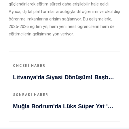
güçlendirilerek eğitim süreci daha erişilebilir hale geldi.
Ayrıca, dijital platformlar aracılığıyla dil öğrenimi ve okul dışı
öğrenme imkanlarına erişim sağlanıyor. Bu gelişmelerle,
2025-2026 eğitim yılı, hem yeni nesil öğrencilerin hem de
eğitimcilerin gelişimine yön veriyor.
ÖNCEKI HABER
Litvanya'da Siyasi Dönüşüm! Başbakan Ruginienė'nin İstifası Ve Yeni Koalisyon Yaklaşıyor
SONRAKI HABER
Muğla Bodrum'da Lüks Süper Yat 'Golden Odyssey' Demirledi